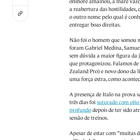
onshore amainou, a maré vazo
a reabertura das hostilidades,
o outro nome pelo qual é con
entregar boas direitas.
Não foi o homem que somou mai
foram Gabriel Medina, Samuel 
sem dúvida a maior figura da j
que protagonizou. Falamos de 
Zealand Pro) e novo dono da 
uma força extra, como aconte
A presença de Italo na prova
três dias foi
suturado com oito 
profundo
depois de ter sido a
sessão de treinos.
Apesar de estar com "muitas do