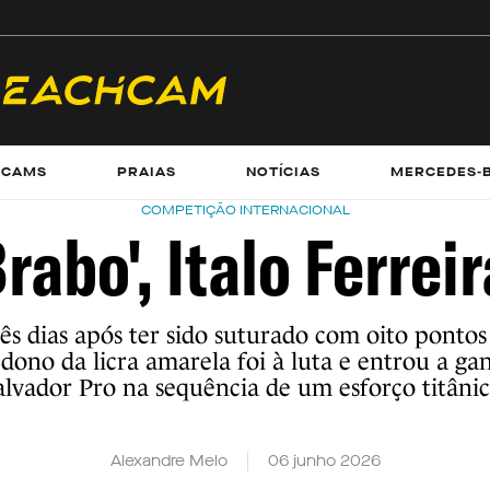
ECAMS
PRAIAS
NOTÍCIAS
MERCEDES-
COMPETIÇÃO INTERNACIONAL
Brabo', Italo Ferreir
ês dias após ter sido suturado com oito pontos
o dono da licra amarela foi à luta e entrou a ga
alvador Pro na sequência de um esforço titânic
Alexandre Melo
06 junho 2026