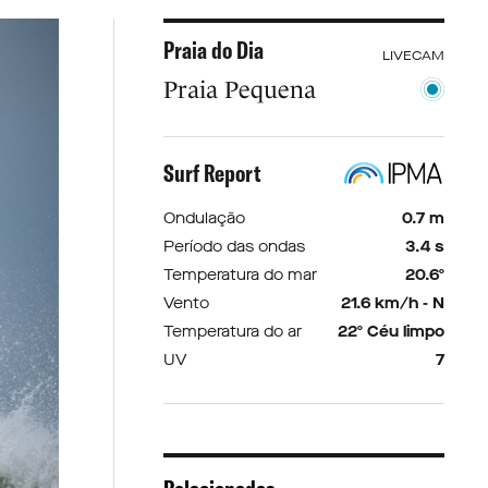
Praia do Dia
LIVECAM
Praia Pequena
Surf Report
Ondulação
0.7 m
Período das ondas
3.4 s
Temperatura do mar
20.6º
Vento
21.6 km/h - N
Temperatura do ar
22º Céu limpo
UV
7