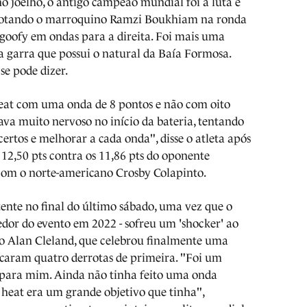
o joelho, o antigo campeão mundial foi à luta e
rrotando o marroquino Ramzi Boukhiam na ronda
goofy em ondas para a direita. Foi mais uma
 garra que possui o natural da Baía Formosa.
se pode dizer.
heat com uma onda de 8 pontos e não com oito
tava muito nervoso no início da bateria, tentando
certos e melhorar a cada onda", disse o atleta após
 12,50 pts contra os 11,86 pts do oponente
com o norte-americano Crosby Colapinto.
tente no final do último sábado, uma vez que o
edor do evento em 2022 - sofreu um 'shocker' ao
o Alan Cleland, que celebrou finalmente uma
ficaram quatro derrotas de primeira. "Foi um
e para mim. Ainda não tinha feito uma onda
 heat era um grande objetivo que tinha",