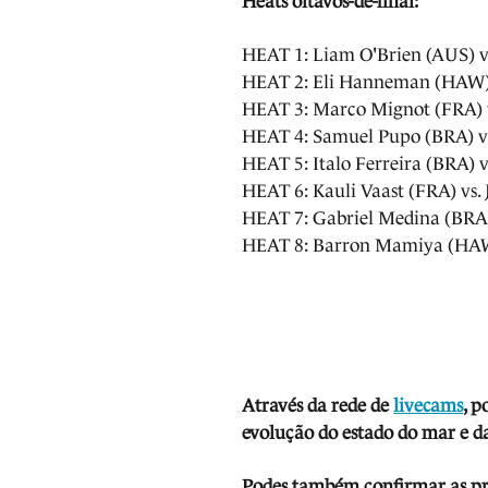
Heats oitavos-de-final:
HEAT 1: Liam O'Brien (AUS) v
HEAT 2: Eli Hanneman (HAW) 
HEAT 3: Marco Mignot (FRA) 
HEAT 4: Samuel Pupo (BRA) vs
HEAT 5: Italo Ferreira (BRA) 
HEAT 6: Kauli Vaast (FRA) vs.
HEAT 7: Gabriel Medina (BRA)
HEAT 8: Barron Mamiya (HAW)
Através da rede de
livecams
, p
evolução do estado do mar e da
Podes também confirmar as prev