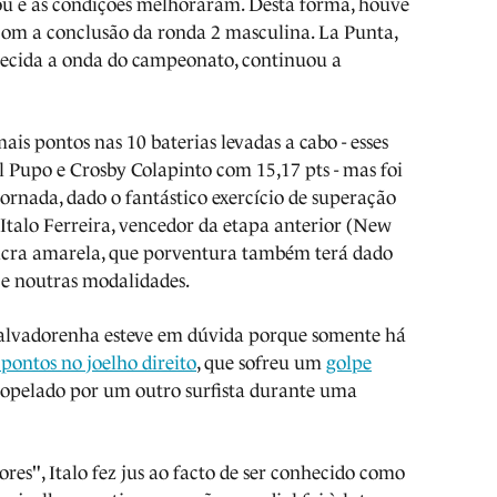
u e as condições melhoraram. Desta forma, houve
 com a conclusão da ronda 2 masculina. La Punta,
hecida a onda do campeonato, continuou a
s pontos nas 10 baterias levadas a cabo - esses
Pupo e Crosby Colapinto com 15,17 pts - mas foi
ornada, dado o fantástico exercício de superação
Italo Ferreira, vencedor da etapa anterior (New
licra amarela, que porventura também terá dado
ce noutras modalidades.
 salvadorenha esteve em dúvida porque somente há
pontos no joelho direito
, que sofreu um
golpe
tropelado por um outro surfista durante uma
res", Italo fez jus ao facto de ser conhecido como