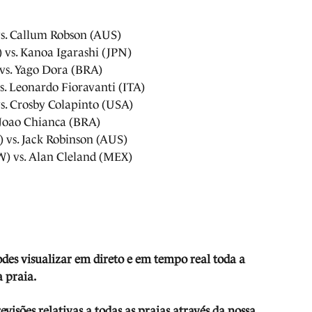
s. Callum Robson (AUS)
vs. Kanoa Igarashi (JPN)
vs. Yago Dora (BRA)
. Leonardo Fioravanti (ITA)
vs. Crosby Colapinto (USA)
 Joao Chianca (BRA)
 vs. Jack Robinson (AUS)
 vs. Alan Cleland (MEX)
odes visua
lizar em direto e em tempo real toda a
 praia.
isões relativas a todas as praias através da nossa