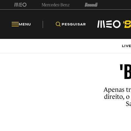
MENU
PESQUISAR
LIV
'
Apenas tr
direito, 
S