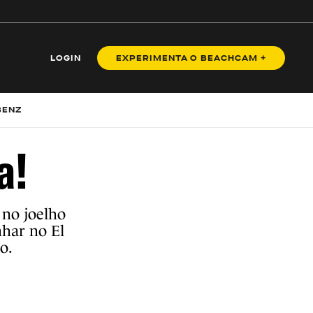
LOGIN
EXPERIMENTA O BEACHCAM +
BENZ
a!
 no joelho
nhar no El
o.