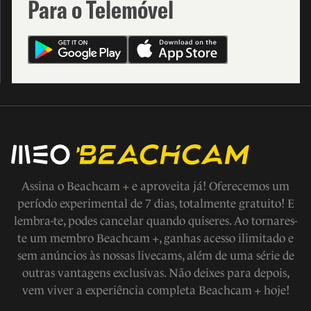
Para o Telemóvel
Assina o Beachcam + e aproveita já! Oferecemos um
período experimental de 7 dias, totalmente gratuito! E
lembra-te, podes cancelar quando quiseres. Ao tornares-
te um membro Beachcam +, ganhas acesso ilimitado e
sem anúncios às nossas livecams, além de uma série de
outras vantagens exclusivas. Não deixes para depois,
vem viver a experiência completa Beachcam + hoje!