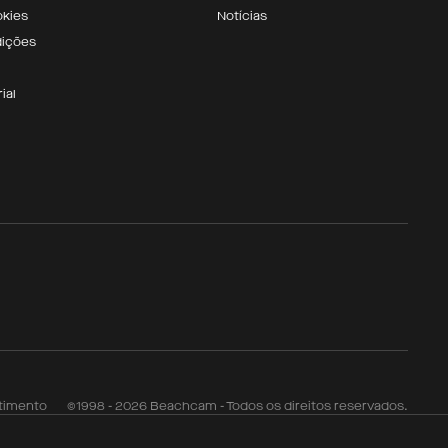
okies
Notícias
dições
ial
timento
©1998 - 2026 Beachcam - Todos os direitos reservados.