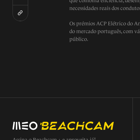
que combina eficiência, dese
necessidades reais dos conduto
Os prémios ACP Elétrico do An
do mercado português, com vári
público.
Assina o Beachcam + e aproveita já!