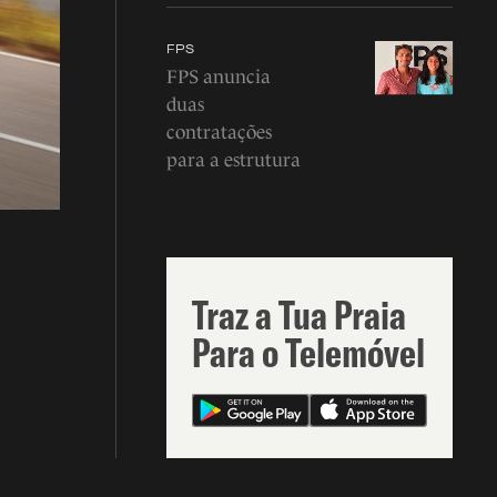
FPS
FPS anuncia
duas
contratações
para a estrutura
Traz a Tua Praia
Para o Telemóvel