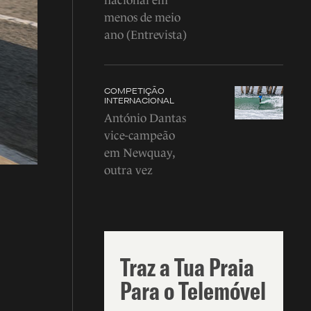
nacional em
menos de meio
ano (Entrevista)
COMPETIÇÃO
INTERNACIONAL
António Dantas
vice-campeão
em Newquay,
outra vez
Traz a Tua Praia
Para o Telemóvel