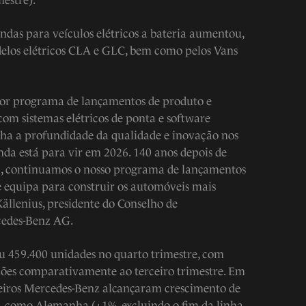
mestre).
ndas para veículos elétricos a bateria aumentou,
elos elétricos CLA e GLC, bem como pelos Vans
or programa de lançamentos de produto e
om sistemas elétricos de ponta e software
nha a profundidade da qualidade e inovação nos
nda está para vir em 2026. 140 anos depois de
, continuamos o nosso programa de lançamentos
 equipa para construir os automóveis mais
ällenius, presidente do Conselho de
edes-Benz AG.
u 459.400 unidades no quarto trimestre, com
giões comparativamente ao terceiro trimestre. Em
geiros Mercedes-Benz alcançaram crescimento de
, como Alemanha (+1%, excluindo o fim da linha