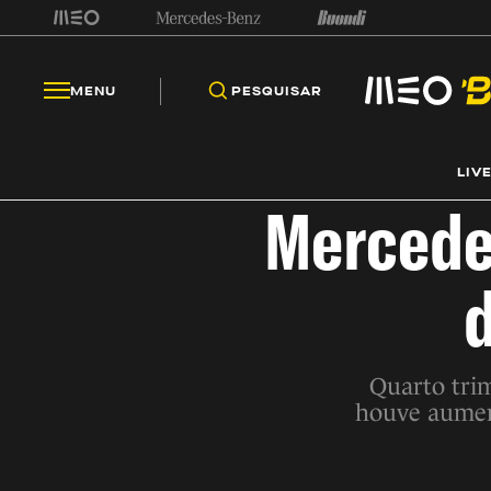
MENU
PESQUISAR
LIV
Mercede
Quarto tri
houve aumen