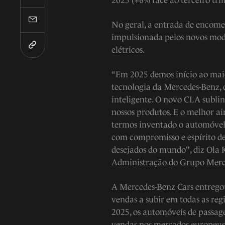
2025 (+6% face ao terceiro tri
No geral, a entrada de encome
impulsionada pelos novos mod
elétricos.
“Em 2025 demos início ao mai
tecnologia da Mercedes-Benz, c
inteligente. O novo CLA subli
nossos produtos. E o melhor ai
termos inventado o automóvel
com compromisso e espírito de
desejados do mundo", diz Ola K
Administração do Grupo Merc
A Mercedes-Benz Cars entrego
vendas a subir em todas as re
2025, os automóveis de passa
vendas nos mercados europeus