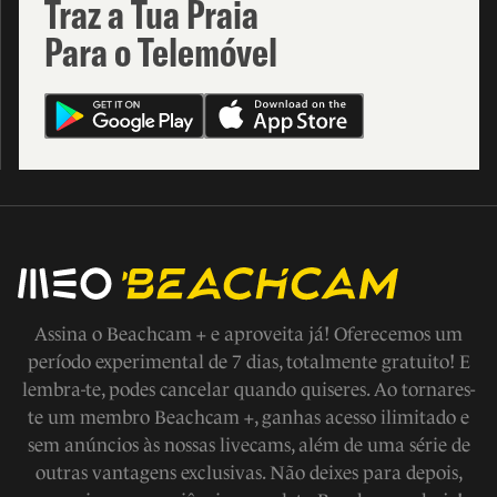
Traz a Tua Praia
Para o Telemóvel
Assina o Beachcam + e aproveita já! Oferecemos um
período experimental de 7 dias, totalmente gratuito! E
lembra-te, podes cancelar quando quiseres. Ao tornares-
te um membro Beachcam +, ganhas acesso ilimitado e
sem anúncios às nossas livecams, além de uma série de
outras vantagens exclusivas. Não deixes para depois,