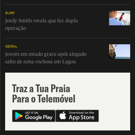
SURF
Jordy Smith revela que fez dupla
operação
GERAL
Jovem em estado grave após alegado
salto de zona rochosa em Lagoa
Traz a Tua Praia
Para o Telemóvel