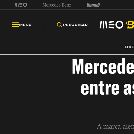
MENU
PESQUISAR
LIV
Mercede
entre a
A marca alem