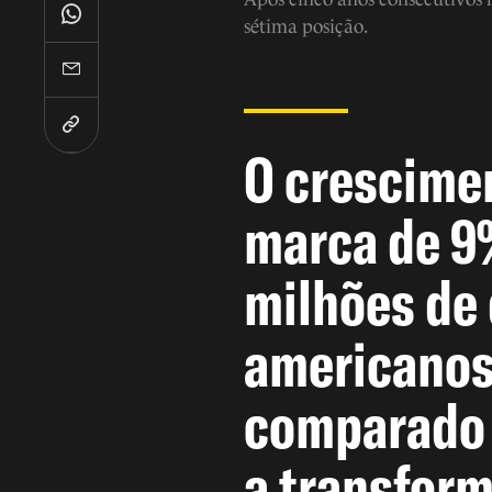
sétima posição.
O crescimen
marca de 9%
milhões de 
americano
comparado 
a transfor