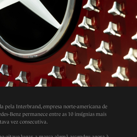
ada pela Interbrand, empresa norte-americana de
edes‑Benz permanece entre as 10 insígnias mais
tava vez consecutiva.
no oitavo lugar, a marca alemã ascendeu agora à