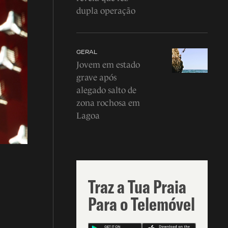
dupla operação
GERAL
Jovem em estado
grave após
alegado salto de
zona rochosa em
Lagoa
Traz a Tua Praia
Para o Telemóvel