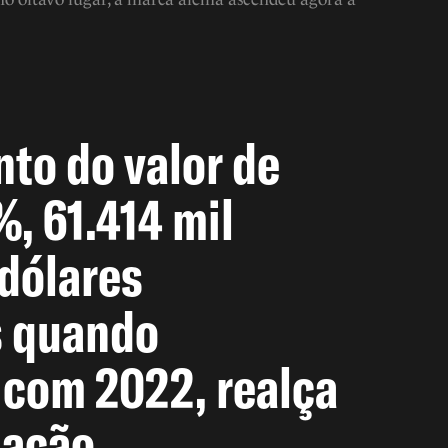
to do valor de
, 61.414 mil
dólares
s quando
com 2022, realça
mação.