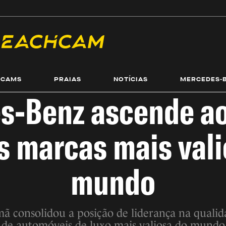
ECAMS
PRAIAS
NOTÍCIAS
MERCEDES-
s-Benz ascende ao 
s marcas mais val
mundo
ã consolidou a posição de liderança na quali
de automóveis de luxo mais valiosa do mundo