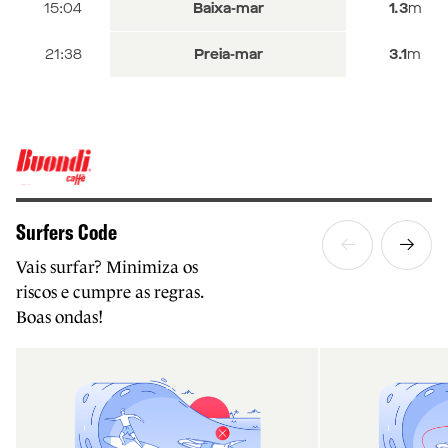
16:26
17:55
15:04
Baixa-mar
Baixa-mar
Baixa-mar
1.4
1.3
1.3
m
m
m
22:59
21:38
Preia-mar
Preia-mar
3.0
3.1
m
m
Surfers Code
Vais surfar? Minimiza os
riscos e cumpre as regras.
Boas ondas!