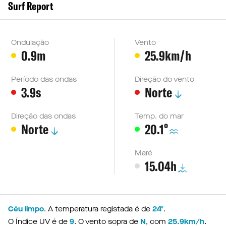
Surf Report
Ondulação
Vento
0.9m
25.9km/h
Período das ondas
Direção do vento
3.9s
Norte
Direção das ondas
Temp. do mar
º
Norte
20.1
Maré
15.04h
Céu limpo
. A temperatura registada é de
24º
.
O Índice UV é de
9
. O vento sopra de
N
, com
25.9km/h
.