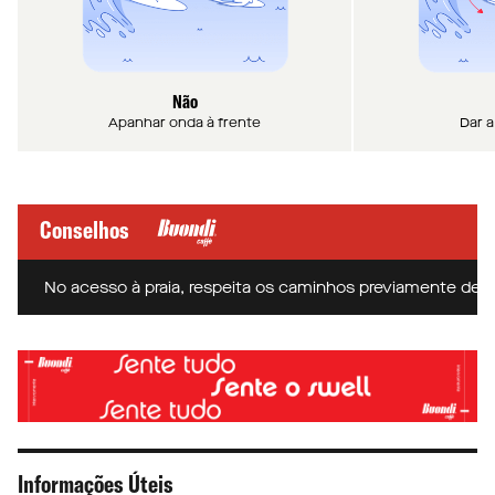
Não
Apanhar onda à frente
Dar a
Conselhos
No acesso à praia, respeita os caminhos previamente definidos
Informações Úteis