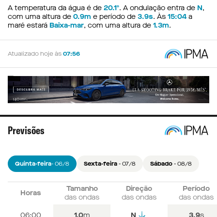
A temperatura da água é de
20.1º
. A ondulação entra de
N
,
com uma altura de
0.9m
e período de
3.9s
. Às
15:04
a
maré estará
Baixa-mar
, com uma altura de
1.3m
.
Atualizado hoje às
07:56
Previsões
Quinta-feira
- 06/8
Sexta-feira
- 07/8
Sábado
- 08/8
Tamanho
Tamanho
Tamanho
Direção
Direção
Direção
Período
Período
Período
Horas
Horas
Horas
das ondas
das ondas
das ondas
das ondas
das ondas
das ondas
das ondas
das ondas
das ondas
06:00
06:00
06:00
0.9
0.6
1.0
m
m
m
NO
N
N
3.8
4.8
3.9
s
s
s