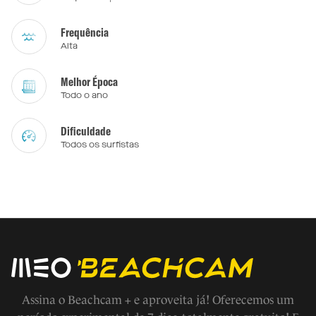
Frequência
Alta
Melhor Época
Todo o ano
Dificuldade
Todos os surfistas
Assina o Beachcam + e aproveita já! Oferecemos um