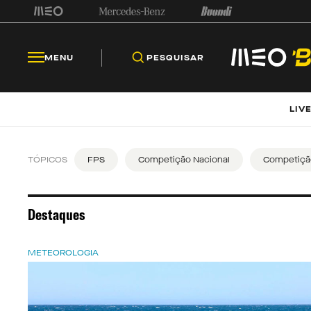
MENU
PESQUISAR
LIV
TÓPICOS
FPS
Competição Nacional
Competição
Destaques
METEOROLOGIA