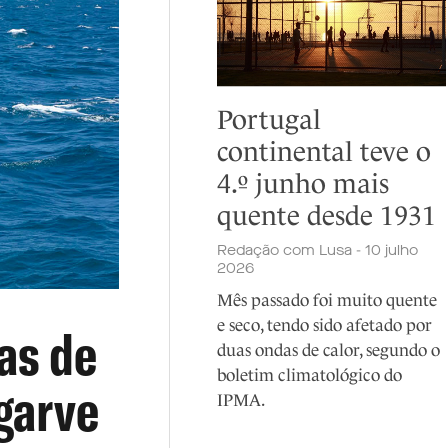
Portugal
continental teve o
4.º junho mais
quente desde 1931
Redação com Lusa - 10 julho
2026
Mês passado foi muito quente
e seco, tendo sido afetado por
as de
duas ondas de calor, segundo o
boletim climatológico do
garve
IPMA.