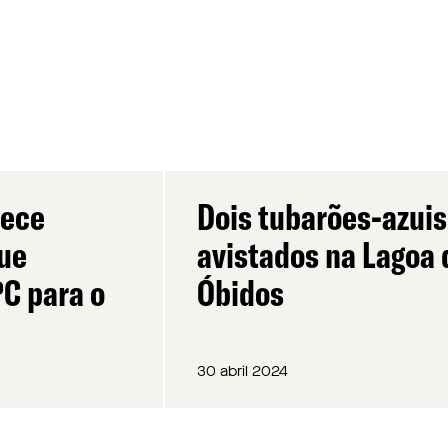
rece
Dois tubarões-azuis
que
avistados na Lagoa 
C para o
Óbidos
30 abril 2024