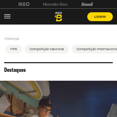
LOGIN
TÓPICOS
FPS
Competição Nacional
Competição Internaciona
Destaques