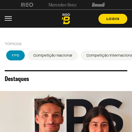
LOGIN
TÓPICOS
FPS
Competição Nacional
Competição Internaciona
Destaques